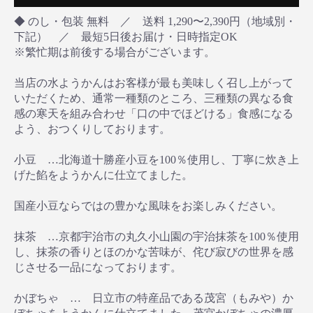
◆ のし・包装 無料 ／ 送料 1,290〜2,390円（地域別・
下記） ／ 最短5日後お届け・日時指定OK
※繁忙期は前後する場合がございます。
当店の水ようかんはお客様が最も美味しく召し上がって
いただくため、通常一種類のところ、三種類の異なる食
感の寒天を組み合わせ「口の中でほどける」食感になる
よう、おつくりしております。
小豆 …北海道十勝産小豆を100％使用し、丁寧に炊き上
げた餡をようかんに仕立てました。
国産小豆ならではの豊かな風味をお楽しみください。
抹茶 …京都宇治市の丸久小山園の宇治抹茶を100％使用
し、抹茶の香りとほのかな苦味が、侘び寂びの世界を感
じさせる一品になっております。
かぼちゃ … 日立市の特産品である茂宮（もみや）か